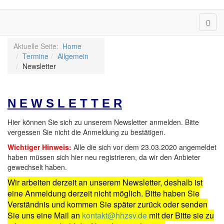
Aktuelle Seite:
Home
Termine
Allgemein
Newsletter
N E W S L E T T E R
Hier können Sie sich zu unserem Newsletter anmelden. Bitte
vergessen Sie nicht die Anmeldung zu bestätigen.
Wichtiger Hinweis:
Alle die sich vor dem 23.03.2020 angemeldet
haben müssen sich hier neu registrieren, da wir den Anbieter
gewechselt haben.
Wir arbeiten derzeit an unserem Newsletter, deshalb ist
eine Anmeldung derzeit nicht möglich. Bitte haben Sie
Verständnis und kommen Sie später zurück oder senden
Sie uns eine Mail an
kontakt@hhzsv.de
mit der Bitte sie zu